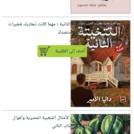
التتخيتة الثانية ؛ مهما كانت تجاربك فخبرات
الآخرين ستفيدك
لـ داليا الأمير
أضف إلى الطلبية
الثعابين ؛ الأمثال الشعبية المصرية وأقوال
العامة الكتاب الثاني
لـ أحمد زكريا