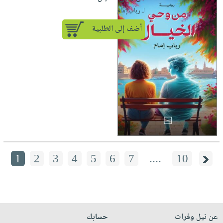
لـ رباب إمام
أضف إلى الطلبية
1
2
3
4
5
6
7
....
10
عن نيل وفرات
حسابك