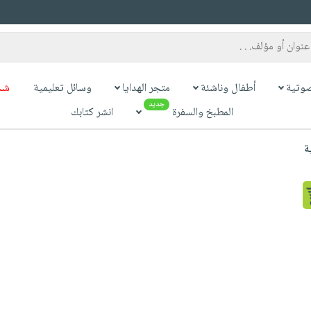
وتية
أطفال وناشئة
متجر الهدايا
وسائل تعليمية
شح
جديد
المطبخ والسفرة
انشر كتابك
ة