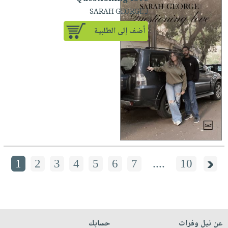
لـ SARAH GEORGE
أضف إلى الطلبية
1
2
3
4
5
6
7
....
10
عن نيل وفرات
حسابك