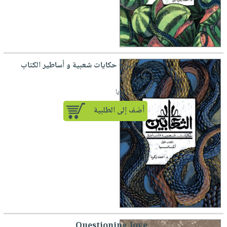
الثعابين ؛ حكايات شعبية و أساطير الكتاب
الأول
لـ أحمد زكريا
أضف إلى الطلبية
Questioning love