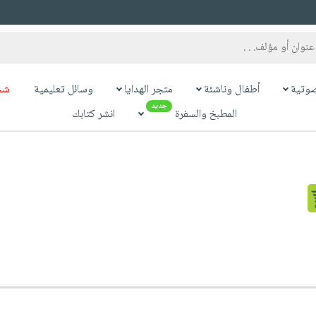
وتية
أطفال وناشئة
متجر الهدايا
وسائل تعليمية
شح
جديد
المطبخ والسفرة
انشر كتابك