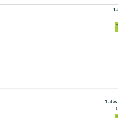
T
Tales