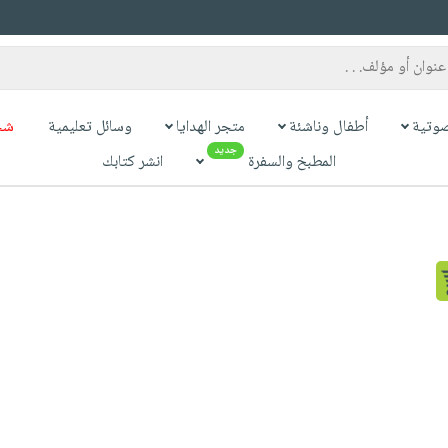
وتية
أطفال وناشئة
متجر الهدايا
وسائل تعليمية
شح
جديد
المطبخ والسفرة
انشر كتابك