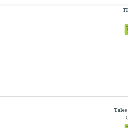
T
Tales