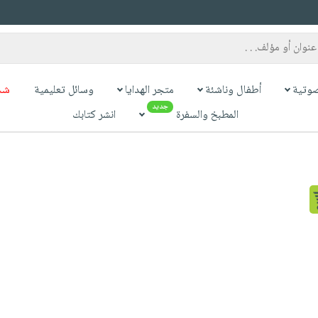
وتية
أطفال وناشئة
متجر الهدايا
وسائل تعليمية
شح
جديد
المطبخ والسفرة
انشر كتابك