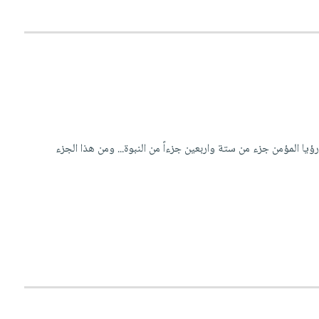
ا المؤمن جزء من ستة واربعين جزءاً من النبوة... ومن هذا الجزء