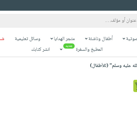
وتية
أطفال وناشئة
متجر الهدايا
وسائل تعليمية
شح
جديد
المطبخ والسفرة
انشر كتابك
ه عليه وسلم" (للأطفال)