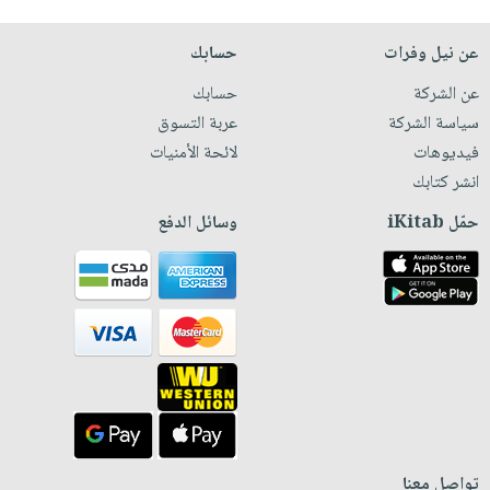
عن نيل وفرات
حسابك
عن الشركة
حسابك
سياسة الشركة
عربة التسوق
فيديوهات
لائحة الأمنيات
انشر كتابك
حمّل iKitab
وسائل الدفع
تواصل معنا