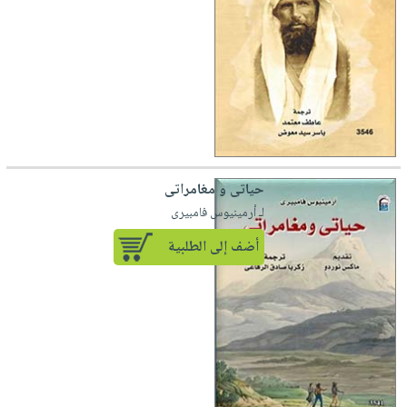
حياتى و مغامراتى
لـ أرمينيوس فامبيرى
أضف إلى الطلبية