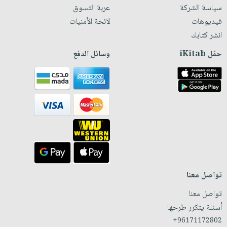
سياسة الشركة
عربة التسوق
فيديوهات
لائحة الأمنيات
انشر كتابك
حمّل iKitab
وسائل الدفع
تواصل معنا
تواصل معنا
أسئلة يتكرر طرحها
+96171172802