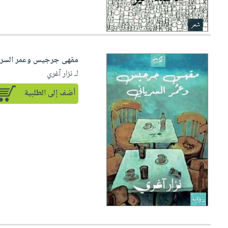
مقهى جرجيس وعمر السري
لـ نزار آغري
أضف إلى الطلبية