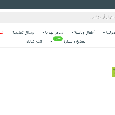
وتية
أطفال وناشئة
متجر الهدايا
وسائل تعليمية
شح
جديد
المطبخ والسفرة
انشر كتابك