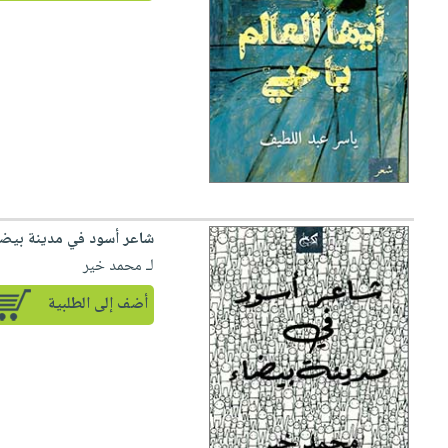
صابون
فيديوهات
عربة
أطفال
أسئلة
التسوق
مناسبات
يتكرر
طرحها
نشرة
الإصدارات
خدمات
نيل
وفرات
انشر
شاعر أسود في مدينة بيضا
كتابك
لـ محمد خير
تواصل
معنا
أضف إلى الطلبية