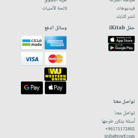
سياسة الشركة
عربة التسوق
فيديوهات
لائحة الأمنيات
انشر كتابك
حمّل iKitab
وسائل الدفع
تواصل معنا
تواصل معنا
أسئلة يتكرر طرحها
+96171172802
info@nwf.com