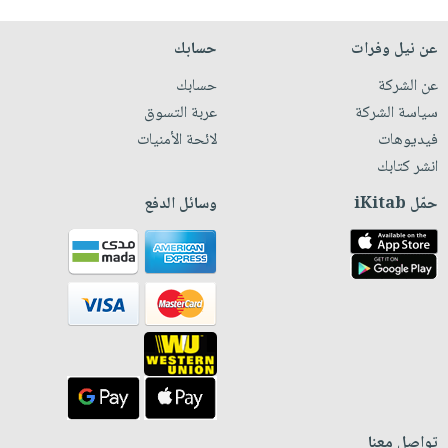
عن نيل وفرات
حسابك
عن الشركة
حسابك
سياسة الشركة
عربة التسوق
فيديوهات
لائحة الأمنيات
انشر كتابك
حمّل iKitab
وسائل الدفع
تواصل معنا