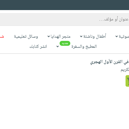
وتية
أطفال وناشئة
متجر الهدايا
وسائل تعليمية
شح
جديد
المطبخ والسفرة
انشر كتابك
في القرن الأول الهجري
كريم