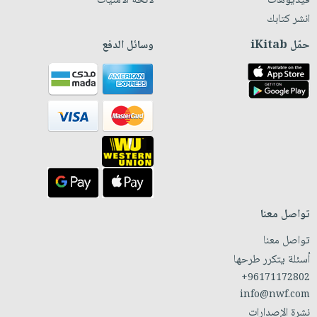
فيديوهات
لائحة الأمنيات
انشر كتابك
حمّل iKitab
وسائل الدفع
تواصل معنا
تواصل معنا
أسئلة يتكرر طرحها
+96171172802
info@nwf.com
نشرة الإصدارات