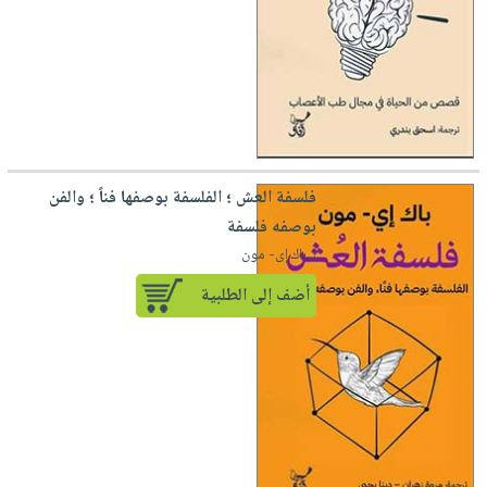
فلسفة العش ؛ الفلسفة بوصفها فناً ؛ والفن
بوصفه فلسفة
لـ باك إى- مون
أضف إلى الطلبية