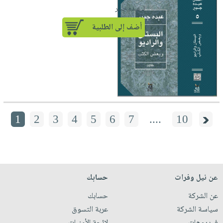
لـ عبده جبير
أضف إلى الطلبية
1
2
3
4
5
6
7
....
10
عن نيل وفرات
حسابك
عن الشركة
حسابك
سياسة الشركة
عربة التسوق