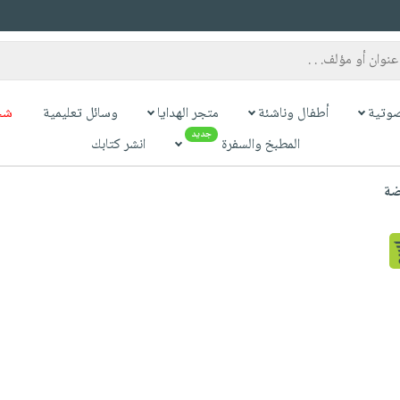
وتية
أطفال وناشئة
متجر الهدايا
وسائل تعليمية
شح
جديد
المطبخ والسفرة
انشر كتابك
ضة