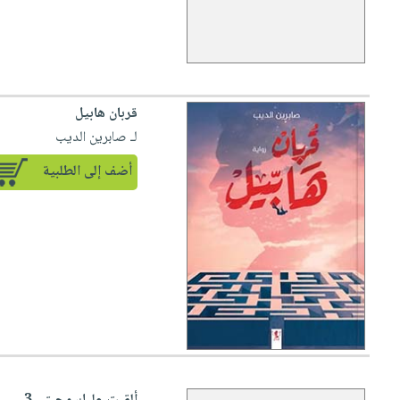
قربان هابيل
لـ صابرين الديب
أضف إلى الطلبية