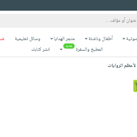
وتية
أطفال وناشئة
متجر الهدايا
وسائل تعليمية
شح
جديد
المطبخ والسفرة
انشر كتابك
أعظم الروايات