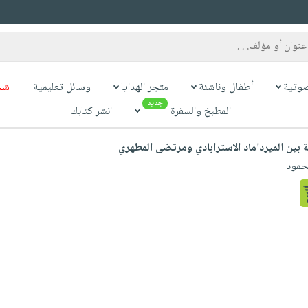
وتية
أطفال وناشئة
متجر الهدايا
وسائل تعليمية
شح
جديد
المطبخ والسفرة
انشر كتابك
ة بين الميرداماد الاسترابادي ومرتضى المطهري
حمود