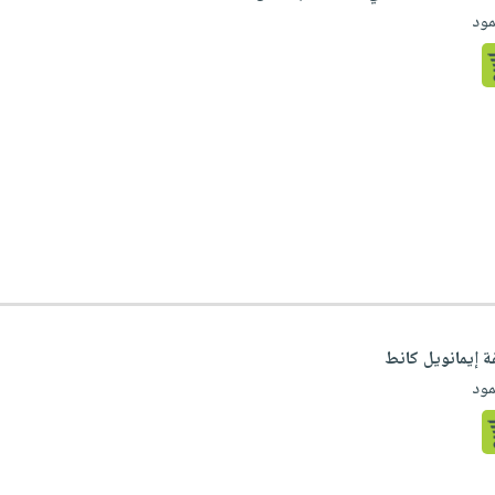
ود
ة إيمانويل كانط
ود