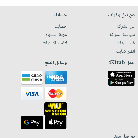
عن نيل وفرات
حسابك
عن الشركة
حسابك
سياسة الشركة
عربة التسوق
فيديوهات
لائحة الأمنيات
انشر كتابك
حمّل iKitab
وسائل الدفع
تواصل معنا