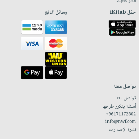
انشر كتابك
حمّل iKitab
وسائل الدفع
تواصل معنا
تواصل معنا
أسئلة يتكرر طرحها
+96171172802
info@nwf.com
نشرة الإصدارات