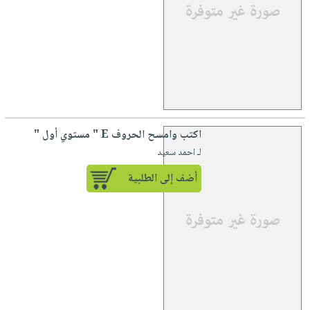
اكتب وامسح الحروف E " مستوي أول "
لـ احمد سعيد
أضف إلى الطلبية