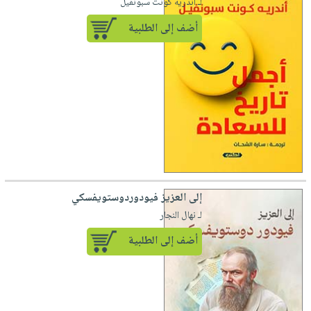
لـ أندريه كونت سبونفيل
أضف إلى الطلبية
إلى العزيز فيودوردوستويفسكي
لـ نهال النجار
أضف إلى الطلبية