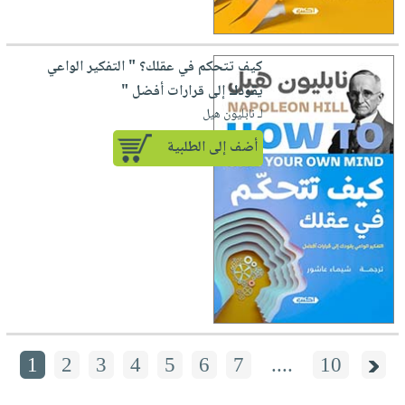
كيف تتحكم في عقلك؟ " التفكير الواعي
يقودك إلى قرارات أفضل "
لـ نابليون هيل
أضف إلى الطلبية
1
2
3
4
5
6
7
....
10