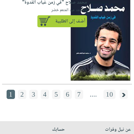
محمد صلاح "في زمن غياب القدوة"
لـ محمد عبد المنعم خضر
أضف إلى الطلبية
1
2
3
4
5
6
7
....
10
عن نيل وفرات
حسابك