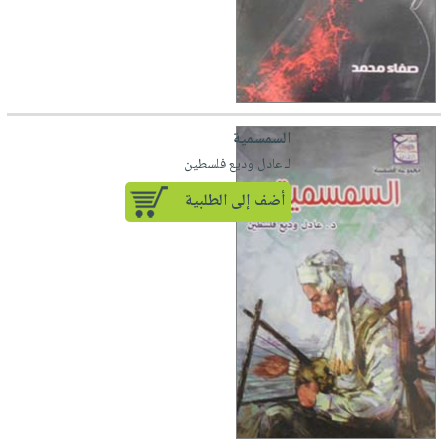
السمسمية
لـ عادل وديع فلسطين
أضف إلى الطلبية