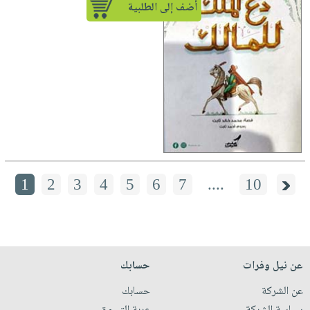
أضف إلى الطلبية
1
2
3
4
5
6
7
....
10
عن نيل وفرات
حسابك
عن الشركة
حسابك