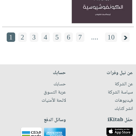
1
2
3
4
5
6
7
....
10
عن نيل وفرات
حسابك
عن الشركة
حسابك
سياسة الشركة
عربة التسوق
فيديوهات
لائحة الأمنيات
انشر كتابك
حمّل iKitab
وسائل الدفع