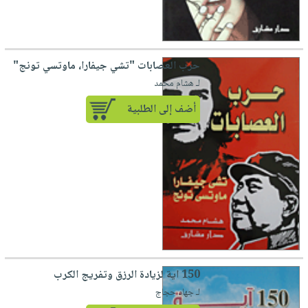
حرب العصابات "تشي جيفارا، ماوتسي تونج"
لـ هشام محمد
أضف إلى الطلبية
150 اية لزيادة الرزق وتفريج الكرب
لـ جهاد حجاج