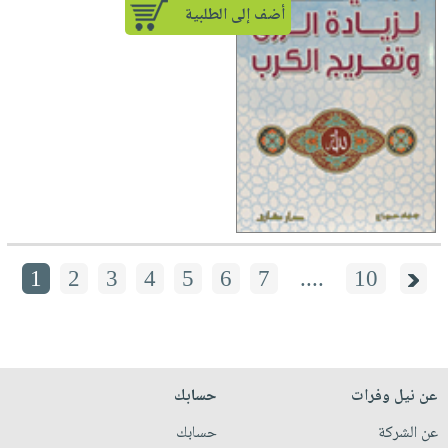
أضف إلى الطلبية
1
2
3
4
5
6
7
....
10
عن نيل وفرات
حسابك
عن الشركة
حسابك