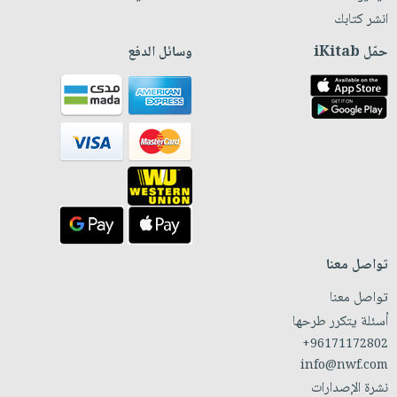
انشر كتابك
حمّل iKitab
وسائل الدفع
تواصل معنا
تواصل معنا
أسئلة يتكرر طرحها
+96171172802
info@nwf.com
نشرة الإصدارات