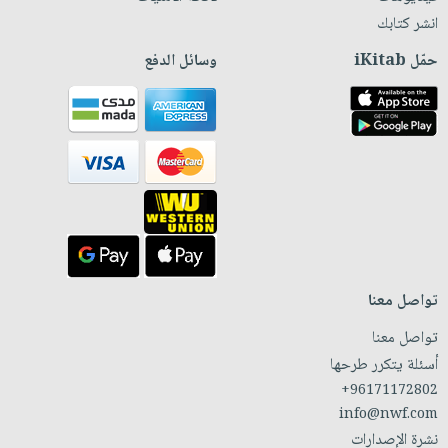
انشر كتابك
حمّل iKitab
وسائل الدفع
تواصل معنا
تواصل معنا
أسئلة يتكرر طرحها
+96171172802
info@nwf.com
نشرة الإصدارات