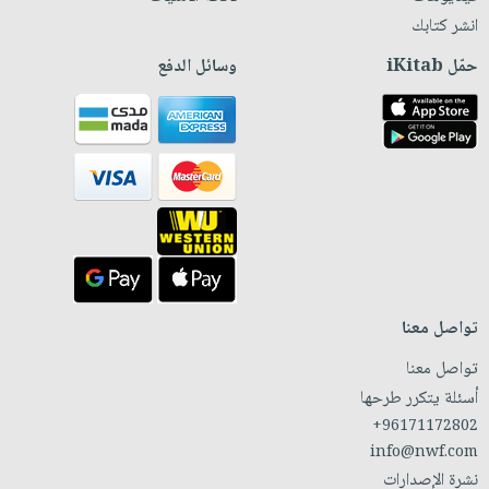
انشر كتابك
حمّل iKitab
وسائل الدفع
تواصل معنا
تواصل معنا
أسئلة يتكرر طرحها
+96171172802
info@nwf.com
نشرة الإصدارات