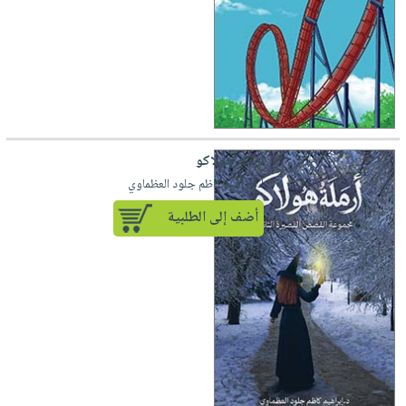
أرملة هولاكو
لـ إبراهيم كاظم جلود العظماوي
أضف إلى الطلبية