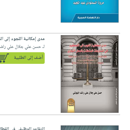
صابون
فيديوهات
عربة
أطفال
أسئلة
التسوق
مناسبات
يتكرر
طرحها
نشرة
الإصدارات
خدمات
مدى إمكانية اللجوء إلى ال
نيل
لـ حسن علي جلال علي راشد
وفرات
أضف إلى الطلبية
انشر
كتابك
تواصل
معنا
التقاعد الوظيفي في القطا