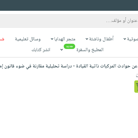
وتية
أطفال وناشئة
متجر الهدايا
وسائل تعليمية
شح
جديد
المطبخ والسفرة
انشر كتابك
 حوادث المركبات ذاتية القيادة - دراسة تحليلية مقارنة في ضوء قانون إمارة دبي رقم 
ن