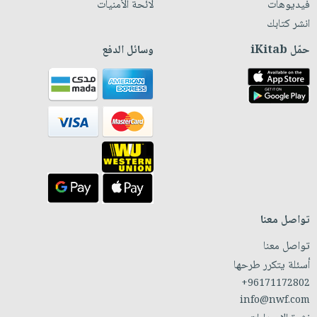
فيديوهات
لائحة الأمنيات
انشر كتابك
حمّل iKitab
وسائل الدفع
تواصل معنا
تواصل معنا
أسئلة يتكرر طرحها
+96171172802
info@nwf.com