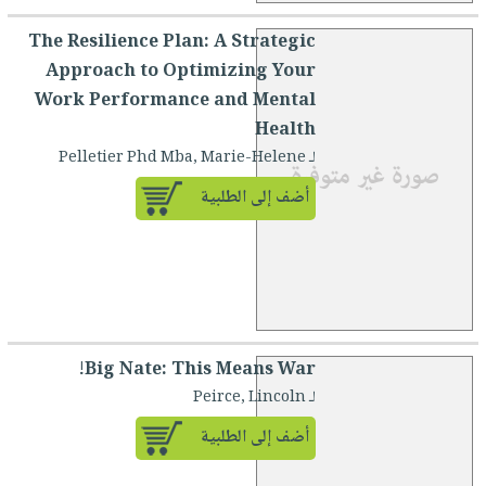
The Resilience Plan: A Strategic
Approach to Optimizing Your
Work Performance and Mental
Health
لـ Pelletier Phd Mba, Marie-Helene
أضف إلى الطلبية
Big Nate: This Means War!
لـ Peirce, Lincoln
أضف إلى الطلبية