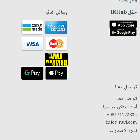
انشر كتابك
حمّل iKitab
وسائل الدفع
تواصل معنا
تواصل معنا
أسئلة يتكرر طرحها
+96171172802
info@nwf.com
نشرة الإصدارات