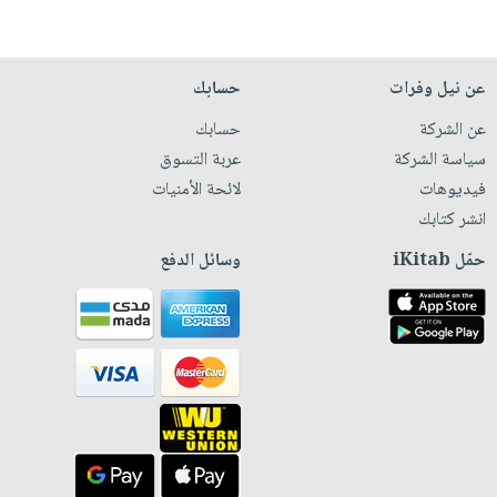
عن نيل وفرات
حسابك
عن الشركة
حسابك
سياسة الشركة
عربة التسوق
فيديوهات
لائحة الأمنيات
انشر كتابك
حمّل iKitab
وسائل الدفع