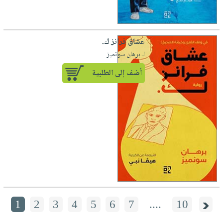
عشاق فرانز ك.
لـ برهان سونميز
أضف إلى الطلبية
1
2
3
4
5
6
7
....
10