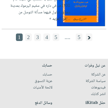
1932هـ، في داره في مخيم اليرموك بمدينة
دمشق، تناول فيهما مسألة التوسل من
...
إقرأ المزيد »
1
2
3
4
5
....
5
عن نيل وفرات
حسابك
عن الشركة
حسابك
سياسة الشركة
عربة التسوق
فيديوهات
لائحة الأمنيات
انشر كتابك
حمّل iKitab
وسائل الدفع