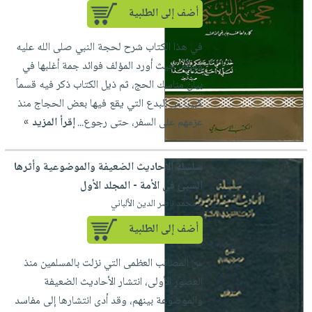
أضف إلى الطلبية
في هذا الكتاب شرح لحجة النبي صلى الله عليه
وسلم، حيث أورد المؤلف فوائد جمة أغلبها في
بيان مناسك الحج، ثم ذيل الكتاب ذكر فيه قسماً
كبيراً من البدع التي يقع فيها بعض الحجاج منذ
عزمهم على السفر، حتى رجوع...
إقرأ المزيد »
سلسلة الأحاديث الضعيفة والموضوعية وأثرها
السيئ في الأمة - المجلد الأول
لـ محمد ناصر الدين الألباني
أضف إلى الطلبية
من المصائب العظمى التي نزلت بالمسلمين منذ
العصور الأولى، انتشار الأحاديث الضعيفة
والموضوعة بينهم، وقد أدى انتشارها إلى مفاسد