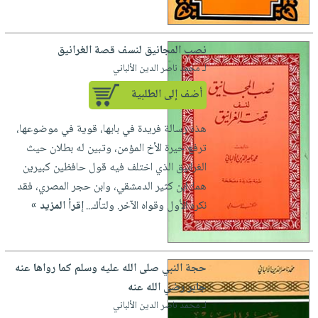
صابون
فيديوهات
عربة
أطفال
أسئلة
التسوق
نصب المجانيق لنسف قصة الغرانيق
مناسبات
يتكرر
لـ محمد ناصر الدين الألباني
طرحها
نشرة
الإصدارات
خدمات
أضف إلى الطلبية
نيل
هذه رسالة فريدة في بابها، قوية في موضوعها،
وفرات
ترفع حيرة الأخ المؤمن، وتبين له بطلان حيث
انشر
الغرانيق الذي اختلف فيه قول حافظين كبيرين
كتابك
هما: ابن كثير الدمشقي، وابن حجر المصري، فقد
تواصل
نكره الأول وقواه الآخر. ولتأك...
إقرأ المزيد »
معنا
حجة النبي صلى الله عليه وسلم كما رواها عنه
جابر رضي الله عنه
لـ محمد ناصر الدين الألباني