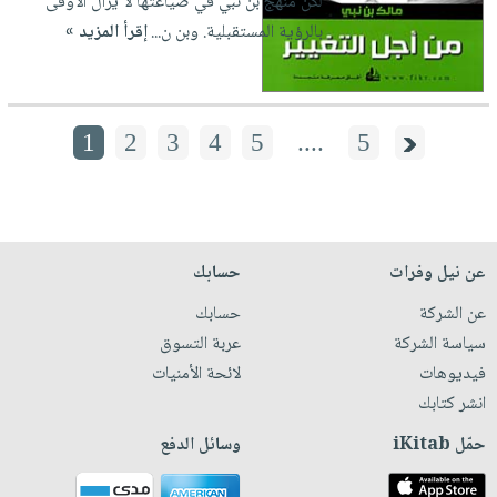
لكن منهج بن نبي في صياغتها لا يزال الأوفى
بالرؤية المستقبلية. وبن ن...
إقرأ المزيد »
1
2
3
4
5
....
5
عن نيل وفرات
حسابك
عن الشركة
حسابك
سياسة الشركة
عربة التسوق
فيديوهات
لائحة الأمنيات
انشر كتابك
حمّل iKitab
وسائل الدفع