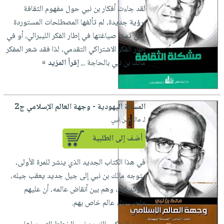
لقد جاءت أفكار بن نبي حول مفهوم الثقافة
برؤية جديدة، لم تألفها المصطلحات المستوردة
التي تمت صياغتها في إطار الفكر الليبرالي، أو في
إطار الفكر الاشتراكي التقدمي، لذا فقد شعر المفكر
مالك بن نبي بالحاجة ...
إقرأ المزيد »
المسألة اليهودية - وجهة العالم الإسلامي ج2
لـ مالك بن نبي
أضف إلى الطلبية
في هذا الكتاب الجديد الذي ينشر للمرة الأولى،
يتوجه مالك بن نبي إلى جيل جديد يعقب جيله،
ليؤكد لهم، وهم بين أنقاض عالمه، أن عليهم
واجب بناء عالم خاص بهم.