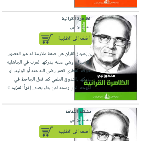
صابون
فيديوهات
عربة
أطفال
أسئلة
التسوق
الظاهرة القرآنية
مناسبات
يتكرر
لـ مالك بن نبي
طرحها
نشرة
أضف إلى الطلبية
الإصدارات
خدمات
نيل
إن إعجاز القرآن هي صفة ملازمة له عبر العصور
وفرات
والأجيال، وهي صفة يدركها العرب في الجاهلية
انشر
بذوقه الفطري كعمر رضي الله عنه أو الوليد، أو
كتابك
يدركها بالتذوق العلمي كما فعل الجاحظ في
تواصل
منهجه الذي رسمه لمن جاء بعده...
إقرأ المزيد »
معنا
مشكلة الثقافة
لـ مالك بن نبي
أضف إلى الطلبية