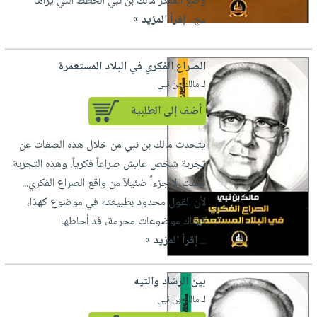
وضع المفكر مالك بن نبي الخطط التي يراها
مج...
إقرأ المزيد »
الصراع الفكري في البلاد المستعمرة
لـ مالك بن نبي
أضف إلى الطلبية
يتحدث مالك بن نبي من خلال هذه الصفات عن
تجربة شخص عايش صراعاً فكرياً. وهذه التجربة
ليست إلا جزءاً ضئيلاً من واقع الصراع الفكري...
لأن القول محدود بطبيعته في موضوع كهذا،
فهناك موضوعات محرمة، قد أحاطها
...
إقرأ المزيد »
بين الرشاد والتيه
لـ مالك بن نبي