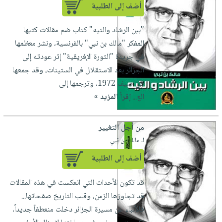
أضف إلى الطلبية
"بين الرشاد والتيه" كتاب ضم مقالات كتبها
المفكر "مالك بن نبي" بالفرنسية، ونشر معظمها
في جريدة "الثورة الإفريقية" إثر عودته إلى
الجزائر بعد الاستقلال في الستينات، وقد جمعها
في صيف 1972، وترجمها إلى
الع...
إقرأ المزيد »
من أجل التغيير
لـ مالك بن نبي
أضف إلى الطلبية
قد تكون الأحداث التي انعكست في هذه المقالات
قد تجاوزها الزمن، وقلب التاريخ صفحاتها...
فالأنباء عن مسيرة الجزائر دخلت منعطفاً جديداً،