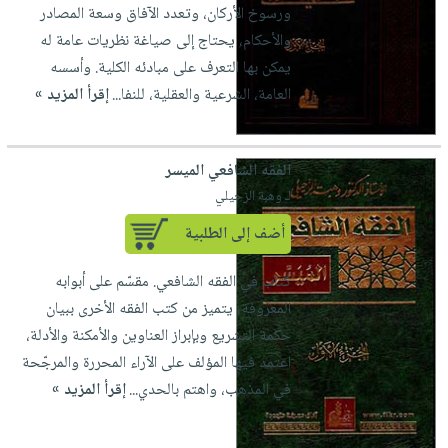
ورسوخ الأركان، وتعدد الآفاق وسعة المصادر
والأحكام، يحتاج إلى صياغة نظريات عامة له
يمكن بها التعرف على مبادئه الكلية. وأسسه
العامة، الشرعية والعقلية، للنفا...
إقرأ المزيد »
الفقه الشافعي الميسر
لـ وهبة الزحيلي
أضف إلى الطلبية
كتاب في الفقه الشافعي. مقسّم على أبوابه
المعروفة، يتميز من كتب الفقه الأخرى ببيان
حكمة التشريع وبإبراز العناوين والأمكنة والأدلة،
اعتمد فيها المؤلف على الآراء المحررة والمرجّحة
في المذهب، واهتم بالحدي...
إقرأ المزيد »