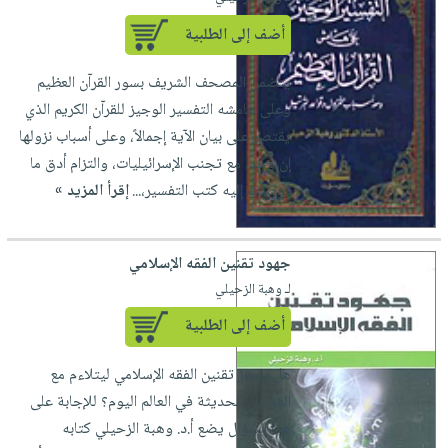
العناية
الأكثر
شحن
أدوات
أضف إلى الطلبية
بالأسنان
مبيعاً
مجاني
المائدة
الحمية
العودة
بنود
يتضمن المصحف الشريف بسور القرآن العظيم
الأوعية
والتغذية
للمدارس
مختارة
وعلى هامشه التفسير الوجيز للقرآن الكريم الذي
والتخزين
اشتراكات
اكسسوارات
يقتصر على بيان الآية إجمالاً، وعلى أسباب نزولها
أدوات
كتب
كل
بحث
إن وجد، مع تجنب الإسرائيليات، والتزام أدق ما
المطبخ
الاشتراكات
اكسسوارات
متقدم
توصلت إليه كتب التفسير،...
إقرأ المزيد »
منزلية
صندوق
القراءة
اكسسوارات
جهود تقنين الفقه الإسلامي
iKitab
ملابس
نيل
لـ وهبة الزحيلي
بلا
مطرزات
وفرات
حدود
أضف إلى الطلبية
حقائب
عن
حسابك
حلي
هل يجوز تقنين الفقه الإسلامي ليتلاءم مع
الشركة
عناية
القوانين الحديثة في العالم اليوم؟ للإجابة على
لائحة
سياسة
بالذات
هذا السؤال يضع أ.د. وهبة الزحيلي كتابه
الأمنيات
الشركة