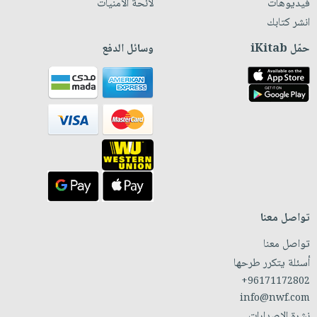
فيديوهات
لائحة الأمنيات
انشر كتابك
حمّل iKitab
وسائل الدفع
تواصل معنا
تواصل معنا
أسئلة يتكرر طرحها
+96171172802
info@nwf.com
نشرة الإصدارات