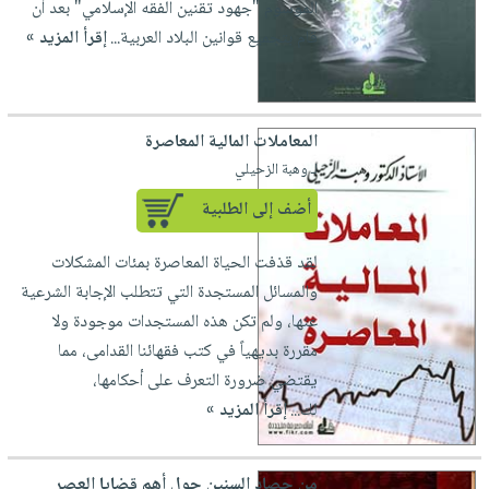
الموسوم "جهود تقنين الفقه الإسلامي" بعد أن
صابون
فيديوهات
عربة
قام بتجميع قوانين البلاد العربية...
إقرأ المزيد »
أطفال
أسئلة
التسوق
مناسبات
يتكرر
طرحها
نشرة
المعاملات المالية المعاصرة
الإصدارات
خدمات
لـ وهبة الزحيلي
نيل
وفرات
أضف إلى الطلبية
انشر
لقد قذفت الحياة المعاصرة بمئات المشكلات
كتابك
والمسائل المستجدة التي تتطلب الإجابة الشرعية
تواصل
عنها، ولم تكن هذه المستجدات موجودة ولا
معنا
مقررة بديهياً في كتب فقهائنا القدامى، مما
يقتضي ضرورة التعرف على أحكامها،
لك...
إقرأ المزيد »
من حصاد السنين حول أهم قضايا العصر