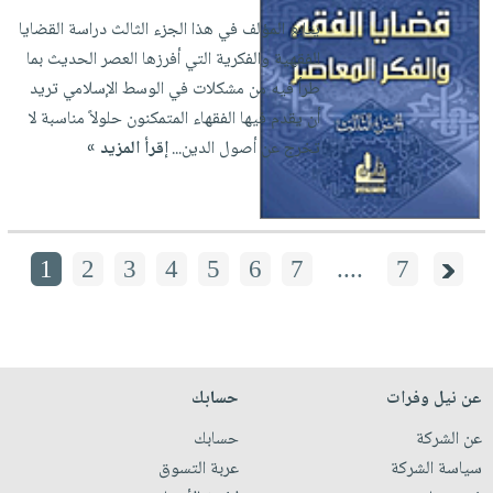
يتابع المؤلف في هذا الجزء الثالث دراسة القضايا
الفقهية والفكرية التي أفرزها العصر الحديث بما
طرأ فيه من مشكلات في الوسط الإسلامي تريد
أن يقدم فيها الفقهاء المتمكنون حلولاً مناسبة لا
تخرج عن أصول الدين...
إقرأ المزيد »
1
2
3
4
5
6
7
....
7
عن نيل وفرات
حسابك
عن الشركة
حسابك
سياسة الشركة
عربة التسوق