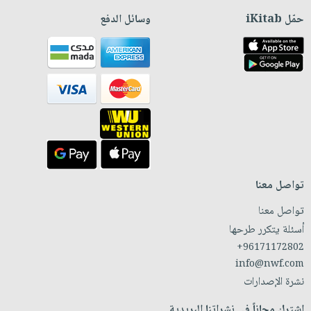
حمّل iKitab
وسائل الدفع
تواصل معنا
تواصل معنا
أسئلة يتكرر طرحها
+96171172802
info@nwf.com
نشرة الإصدارات
اشترك مجاناً في نشراتنا البريدية