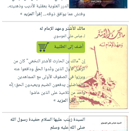
صابون
فيديوهات
جمع هذه الدرر العلوية بعقلية الأديب وذهنيته،
عربة
أطفال
وفتش عما يوافق ذوقه،...
إقرأ المزيد »
أسئلة
التسوق
مناسبات
يتكرر
مالك الأشتر وعهد الإمام له
طرحها
نشرة
لـ عباس علي الموسوي
الإصدارات
خدمات
نيل
أضف إلى الطلبية
وفرات
إن "مالك بن الحارث الأشتر النخعي" كان من
انشر
الرعيل الأول الذين وتّدوا الحقّ ودافعوا عنه
كتابك
وبرزوا في الصفوف الأولى مع المجاهدين
تواصل
والمناضلين يدفعون الضيم ويعيدون الحق؛ إنّه
معنا
واحد من تلاميذ على الذين عاشوا
عليا...
إقرأ المزيد »
السيدة زينب عليها السلام حفيدة رسول الله
صلى الله عليه وسلم