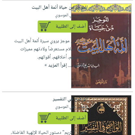
الموجز من حياة أئمة أهل البيت
لـ عباس علي الموسوي
أضف إلى الطلبية
هذا كراس موجز يروي سيرة أئمة أهل البيت
عليهم السلام مستعرضاً ولادتهم مميزات
شخصيتهم، أخلاقهم، أقوالهم،
ووفاتهم......
إقرأ المزيد »
الواضح في التفسير
لـ عباس علي الموسوي
أضف إلى الطلبية
"القرآن الكريم" دستور الحياة الإلهية الفاضلة،