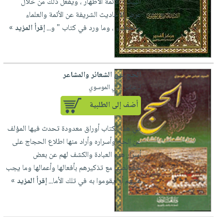
البيت - الأئمة الأطهار ، ويفعل ذلك من خلال
عرض الأحاديث الشريفة عن الأئمة والعلماء
والخطباء ، وما ورد في كتاب " و...
إقرأ المزيد »
الحج بين الشعائر والمشاعر
لـ عباس علي الموسوي
أضف إلى الطلبية
في هذا الكتاب أوراق معدودة تحدث فيها المؤلف
عن الحج وأسراره وأراد منها اطلاع الحجاج على
أسرار هذه العبادة والكشف لهم عن بعض
خصائصها مع تذكيرهم بأفعالها وأعمالها وما يجب
عليهم أن يقوموا به في تلك الأما...
إقرأ المزيد »