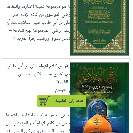
العناية
الأكثر
شحن
نهج البلاغة هو مجموعة ثمينة اختارها وانتقاها
أدوات
بالأسنان
مبيعاً
مجاني
الشَريف الرَضي الموسوي من كلام الإمام أمير
المائدة
الحمية
العودة
المؤمنين علي بن أبي طالب عليه السلام... منذ أن
بنود
الأوعية
والتغذية
للمدارس
وضع الشريف الرضي، المجموعة نهج البلاغة –
مختارة
والتخزين
اشتراكات
اكسسوارات
استقبلها الناس بشوق ورغب...
إقرأ المزيد »
أدوات
كتب
كل
بحث
المطبخ
الاشتراكات
اكسسوارات
متقدم
منزلية
صندوق
نهج البلاغة، من كلام الإمام علي بن أبي طالب
القراءة
اكسسوارات
عليه السلام، 'شرح جديد لأكبر عدد من
iKitab
ملابس
المفردات اللغوية'
نيل
بلا
لـ عباس علي الموسوي
مطرزات
وفرات
حدود
حقائب
أضف إلى الطلبية
عن
حسابك
حلي
الشركة
نهج البلاغة هي مجموعة ثمينة اختارها وانتقاها
عناية
لائحة
سياسة
الشريف الرضي من كلام الإمام أمير المؤمنين علي
بالذات
الأمنيات
الشركة
بن أبي طالب رضي الله عنه. ولئن كان الرضي قد