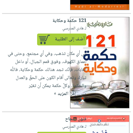
121 حكمة وحكاية
لـ هادي المدرسي
أضف إلى الطلبية
إلى أي مكان تذهب، وفي أي مجتمع، وحتى في
أعماق الكهوف، وفوق قمم الجبال، أو داخل
الغابات، فإنّك تجد هنالك حكمة وحكاية، فاللّه
تبارك وتعالى أقام الكون على الحقّ والعدل
والحكمة، وكلّ حكمة يمكن أن تغيّر
مس...
إقرأ المزيد »
فنون النجاح
لـ هادي المدرسي