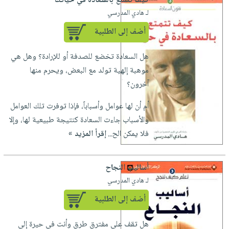
كيف تتمتع بالسعادة في حياتك
لـ هادي المدرسي
أضف إلى الطلبية
هل السعادة تخضع للصدفة أو للإرادة؟ وهل هي
موهبة إلهية تولد مع البعض، ويحرم منها
آخرون؟
أم أن لها عوامل وأسباباً، فإذا توفرت تلك العوامل
والأسباب جاءت السعادة كنتيجة طبيعية لها، وإلا
فلا يمكن الح...
إقرأ المزيد »
أساليب النجاح
لـ هادي المدرسي
أضف إلى الطلبية
هل تقف على مفترق طرق وأنت في حيرة إلى