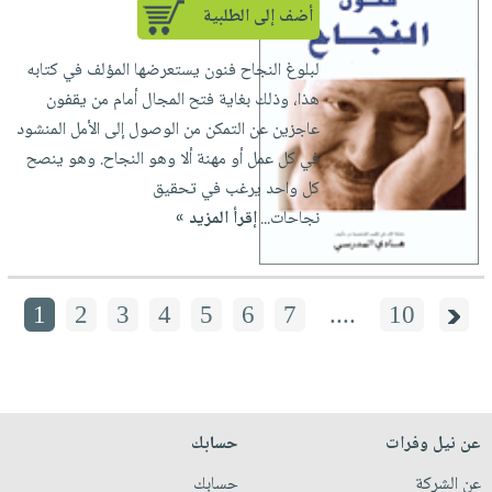
أضف إلى الطلبية
لبلوغ النجاح فنون يستعرضها المؤلف في كتابه
هذا، وذلك بغاية فتح المجال أمام من يقفون
عاجزين عن التمكن من الوصول إلى الأمل المنشود
في كل عمل أو مهنة ألا وهو النجاح. وهو ينصح
كل واحد يرغب في تحقيق
نجاحات...
إقرأ المزيد »
1
2
3
4
5
6
7
....
10
عن نيل وفرات
حسابك
عن الشركة
حسابك