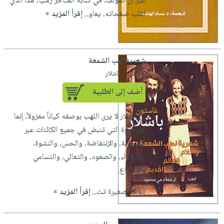
غير أن المؤلف، في كتابه المتأخر زمنياً، هذا الذي
نقلب صفحاته، يعاو...
إقرأ المزيد »
شعرية لهب الشمعة
لـ غاستون باشلار
أضف إلى الطلبية
إنّ باشلار لا يرى اللهب بوصفه كياناً معزولاً، إنما
هو القوة التي تنبض في جميع الكائنات عبر
السخونة، والإنتفاضة، والحس، والنشوة،
والإكتواء، والصعود، والتعالي، والتسامي
والإرتفاع.
إنه نار صغيرة تت...
إقرأ المزيد »