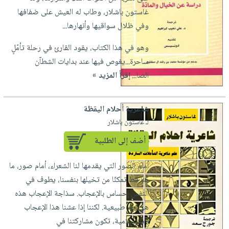
العناية
الأكثر
شحن
غاستون باشلار، وطاب له العيش على ضفافها
أدوات
بالأسنان
مبيعاً
مجاني
وفي ظلال سواقيها وأنهارها...
المائدة
الحمية
العودة
بنود
الأوعية
وهو في هذا الكتاب، يقود القارئ في رحلة تأمّلٍ
والتغذية
للمدارس
مختارة
والتخزين
اشتراكات
ساحرة...يغوص فيها عند بدايات الشطآن
اكسسوارات
أدوات
الصا...
إقرأ المزيد »
كتب
كل
بحث
المطبخ
الاشتراكات
اكسسوارات
متقدم
منزلية
شاعرية أحلام اليقظة
صندوق
لـ غاستون باشلار
القراءة
اكسسوارات
iKitab
ملابس
أضف إلى الطلبية
نيل
بلا
مطرزات
وفرات
أمام الصور التي يقدمها لنا الشعراء، أمام صور، ما
حدود
حقائب
عن
كنا قط تمكنّا من تخيلها بنفسنا، يطوف في
حسابك
حلي
الشركة
النفس إحساس بالإعجاب. سذاجة الإعجاب هذه
عناية
لائحة
هي جد طبيعية. لكننا إذا عشنا هذا الإعجاب
سياسة
بالذات
الأمنيات
باستسلامية، تكون مشاركتنا في
الشركة