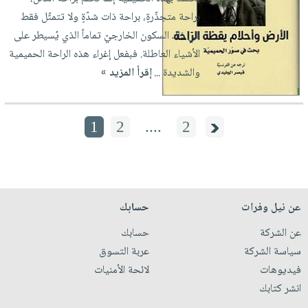
براحة متجذّرةٍ، براحة ذات شدّةٍ ولا تتمثّل فقط
في ذاك السكون الخارجيّ تماماً الذي يُسيطر على
الأشياء العاطلة. فبفعل إغراء هذه الراحة الحميمية
والشديدة ...
إقرأ المزيد »
1
2
....
2
عن نيل وفرات
حسابك
عن الشركة
حسابك
سياسة الشركة
عربة التسوق
فيديوهات
لائحة الأمنيات
انشر كتابك