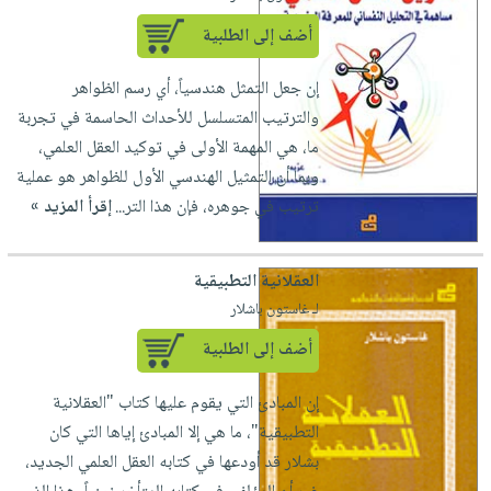
أضف إلى الطلبية
إن جعل التمثل هندسياً، أي رسم الظواهر
والترتيب المتسلسل للأحداث الحاسمة في تجربة
ما، هي المهمة الأولى في توكيد العقل العلمي،
وبما أن التمثيل الهندسي الأول للظواهر هو عملية
ترتيب في جوهره، فإن هذا التر...
إقرأ المزيد »
العقلانية التطبيقية
لـ غاستون باشلار
أضف إلى الطلبية
إن المبادئ التي يقوم عليها كتاب "العقلانية
التطبيقية"، ما هي إلا المبادئ إياها التي كان
بشلار قد أودعها في كتابه العقل العلمي الجديد،