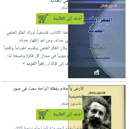
الفكر العلمي الجديد
لـ غاستون باشلار
أضف إلى الطلبية
يستهدف هذا الكتاب، فلسفياً، إدراك الفكر العلمي
المعاصر في جدله، ومن ثم، إظهار جدته
الأساسية. ولأن الفكر العلمي ينقسم انقساماً واقعياً
وانقساماً وجوبياً في مجال كل فكرة وصيغة لذا
عمد المؤلف إلى الإكثار...
إقرأ المزيد »
الأرض وأحلام يقظة الراحة بحث في صور
الحميمية
لـ غاستون باشلار
أضف إلى الطلبية
بحُلمنا بهذه الحميميّة إنّما نحلُم براحة الكائن،