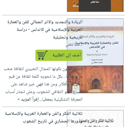
صابون
فيديوهات
عربة
أطفال
أسئلة
التسوق
مناسبات
يتكرر
الريادة والتجديد والاثر الجمالي للفن والعمارة
طرحها
نشرة
العربية والإسلامية في الاندلس - دراسة
الإصدارات
تاريخية وتحليلية
خدمات
لـ صفا لطفي
نيل
وفرات
أضف إلى الطلبية
انشر
تتسم الفنون بكونها المجال التعبيري لثقافة شعب
كتابك
ما أوامة ما ، بكل ما تحويه كلمة ثقافة من قيم
تواصل
وتقاليد وأفكار. ومن هنا فهي خير شاهد على
معنا
اتساع الجو الثقافي للشعوب، وعلى تجذر أسباب
المعرفة التشكيلية بمعطيا...
إقرأ المزيد »
ثلاثية الفكر والفن والعمارة العربية والإسلامية
ودورها الحضاري في تاريخ الشعوب