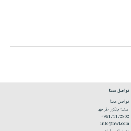
تواصل معنا
تواصل معنا
أسئلة يتكرر طرحها
+96171172802
info@nwf.com