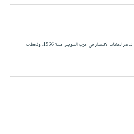
سأل حفيد عربي جده: من هو جمال عبد الناصر؟! دهش الجد من سؤال طفله، فهو الذي عاش مع جمال عبد الناصر لحظات الانتصار في حرب السويس سنة 1956، ولحظات