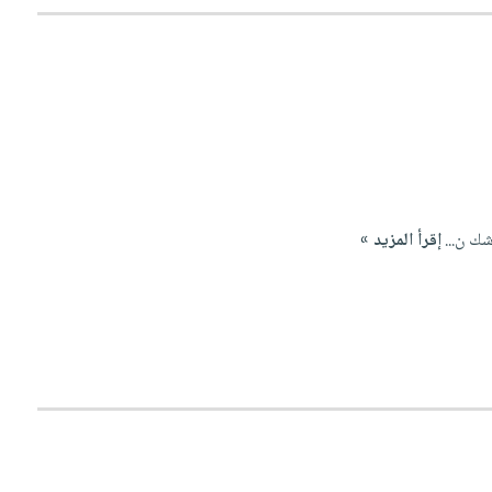
ك ن...
إقرأ المزيد »