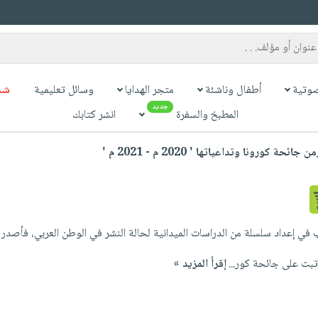
وتية
أطفال وناشئة
متجر الهدايا
وسائل تعليمية
شح
جديد
المطبخ والسفرة
انشر كتابك
 كورونا وتداعياتها ' 2020 م - 2021 م '
ب في إعداد سلسلة من الدراسات الميدانية لحالة النشر في الوطن العربي، فأصدر عدد
رتبت على جائحة كور...
إقرأ المزيد »