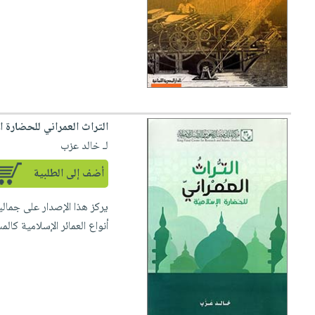
صابون
فيديوهات
عربة
أطفال
أسئلة
التسوق
مناسبات
يتكرر
طرحها
نشرة
الإصدارات
خدمات
نيل
التراث العمراني للحضارة ا
وفرات
لـ خالد عزب
انشر
كتابك
أضف إلى الطلبية
تواصل
يركز هذا الإصدار على جمالي
معنا
أنواع العمائر الإسلامية كالم