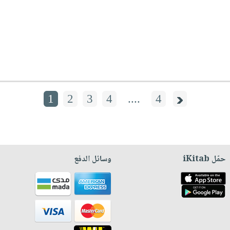
1
2
3
4
....
4
حمّل iKitab
وسائل الدفع