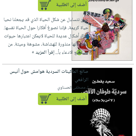
أضف إلى الطلبية
حين نتساءل عن شكل الحياة الذي قد يجعلنا نحيا
حياة كريمة، فإننا نصوغ أفكارا حول الحياة نفسها.
هناك أشكال عديدة للحياة لايمكن اعتبارها حيوات
فعلا، لأنها منذورة للهشاشة، مشوهة وميتة. من
يستطيع الادعاء بأ...
إقرأ المزيد »
صانع الماكينات السردية هوامش حول أنيس
الرافعي
لـ مصطفى الحسناوي
أضف إلى الطلبية