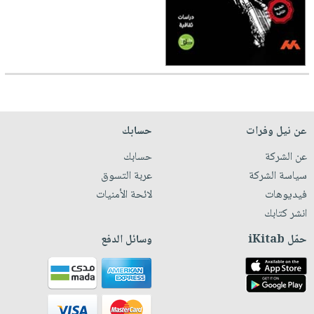
عن نيل وفرات
حسابك
عن الشركة
حسابك
سياسة الشركة
عربة التسوق
فيديوهات
لائحة الأمنيات
انشر كتابك
حمّل iKitab
وسائل الدفع