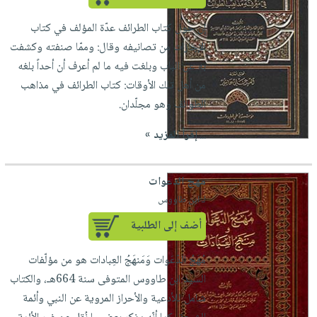
إن حول كتاب الطرائف عدّة المؤلف في كتاب
الإجازات من تصانيفه وقال: وممّا صنفته وكشفت
به عن الباب وبلغت فيه ما لم أعرف أن أحداً بلغه
من أهل تلك الأوقات: كتاب الطرائف في مذاهب
الطوائف وهو مجلّدان.
...
إقرأ المزيد »
مهج الدعوات
لـ ابن طاووس
أضف إلى الطلبية
مُهَجُ الدّعَوات وَمَنهَجُ العِبادات هو من مؤلّفات
السيد ابن طاووس المتوفى سنة 664هـ، والكتاب
شامل للأدعية والأحراز المروية عن النبي وأئمة