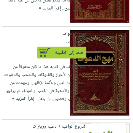
الشيعة، كما أنّه يذكر بعض ما نُقل عن غير الأئمة
أيضاً من المج...
إقرأ المزيد »
مهج الدعوات
لـ ابن طاووس
أضف إلى الطلبية
جمع المؤلف في كتابه هذا ما كان متفرقاً من
المنقول من الأحراز والقنوتات والحجب والدعوات
المعظمة عن النبي والأئمة الإظهار، ومهمات من
الضراعات والأدعية في الكتب. والمؤلف لم يرتبها
ضمن أبواب وفصول، بل جعل...
إقرأ المزيد »
الدروع الواقية / أدعية وزيارات