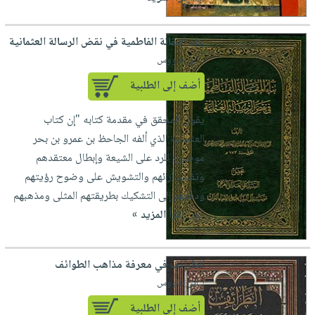
صابون
فيديوهات
عربة
أطفال
أسئلة
التسوق
بناء المقالة الفاطمية في نقض الرسالة العثمانية
مناسبات
يتكرر
لـ ابن طاووس
طرحها
نشرة
أضف إلى الطلبية
الإصدارات
خدمات
نيل
يقول المحقق في مقدمة كتابه "إن كتاب
وفرات
العثمانية الذي ألفه الجاحظ بن عمرو بن بحر
انشر
موضوع للرد على الشيعة وإبطال معتقدهم
كتابك
وتفنيد آرائهم والتشويش على وضوح رؤيتهم
تواصل
ودفعهم إلى التشكيك بطريقتهم المثلى ومذهبهم
معنا
الح...
إقرأ المزيد »
الطرائف في معرفة مذاهب الطوائف
لـ ابن طاووس
أضف إلى الطلبية