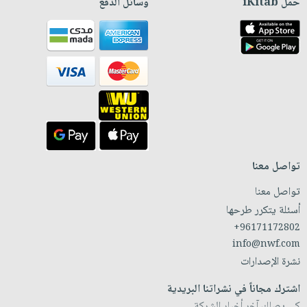
حمّل iKitab
وسائل الدفع
تواصل معنا
تواصل معنا
أسئلة يتكرر طرحها
+96171172802
info@nwf.com
نشرة الإصدارات
اشترك مجاناً في نشراتنا البريدية
كي يصلك آخر أخبار الشركة