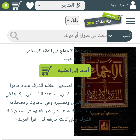
كل المتاجر
تسجيل دخول
0
كتب
ورقية
المواضيع
صدر
كتب
موسوعة الإجماع في الفقه الإسلامي
حديثاً
الكترونية
لـ سعدي أبو جيب
الأكثر
الصفحة
أضف إلى الطلبية
مبيعاً
الرئيسية
كتب
جوائز
حاز علماء المسلمين العظام الشرف عندما قاموا
صدر
صوتية
شحن
بخدمة هذا الدين. وما هذه الآثار التي تركوها في
حديثاً
الصفحة
مخفض
علوم القرآن وتفسيره وفي الحديث ومصطلحه
الأكثر
الرئيسية
عروض
أطفال
وعلومه، إلا شاهد على علوّ كعبهم في ميدان ذلك
مبيعاً
masmu3
خاصة
وناشئة
الشرف. ولئن كانت آثارهم ف...
إقرأ المزيد »
كتب
بلا
صفحات
مجانية
الصفحة
وسائل
حدود
مشوقة
الرئيسية