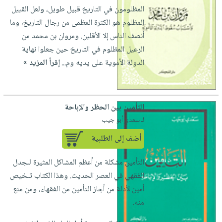
المظلومون في التاريخ قبيل طويل، ولعل القبيل
المظلوم هو الكثرة العظمى من رجال التاريخ، وما
أنصف الناس إلا الأقلين. ومروان بن محمد من
الرعيل المظلوم في التاريخ حين جعلوا نهاية
الدولة الأموية على يديه وم...
إقرأ المزيد »
التأمين بين الحظر والإباحة
لـ سعدي أبو جيب
أضف إلى الطلبية
التأمين مشكلة من أعظم المشاكل المثيرة للجدل
الفقهي في العصر الحديث. وهذا الكتاب تلخيص
أمين لأدلة من أجاز التأمين من الفقهاء، ومن منع
منه.