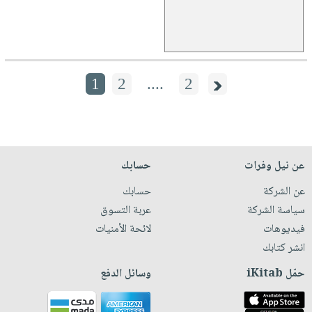
1
2
....
2
عن نيل وفرات
حسابك
عن الشركة
حسابك
سياسة الشركة
عربة التسوق
فيديوهات
لائحة الأمنيات
انشر كتابك
حمّل iKitab
وسائل الدفع