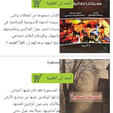
أضف إلى الطلبية
يضم هذا الكتاب مجموعة من المقالات والتى
نشرت في جريدة الدعوة الأسبوعية الإسلامية في
أوائل الخمسينات تدور حول الفدائيين ومقاومتهم
للإنجليز، والجهاد، والإسلام كنظام اجتماعي،
وعرض لتاريخ اليهود وعدائهم ل...
إقرأ المزيد »
المدينة المسحورة
لـ سيد قطب
أضف إلى الطلبية
أما المدينة المسحورة فقد قام عليها الحراس
ينظمون زيارتها للوافدين عليها من مشارق الأرض
ومغاربها، والأدلاء يشرحون للزائرين قصتها،
ويروون لهم أعاجيبها، جيلاً بعد جيل، حتى