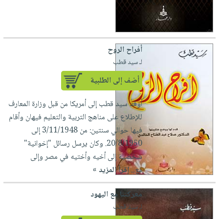
أفراح الروح
لـ سيد قطب
أضف إلى الطلبية
أوفد سيد قطب إلى أمريكا من قبل وزارة المعارف
للإطلاع على مناهج التربية والتعليم فيهان وأقام
فيها حوالي سنتين: من 3/11/1948 إلى
20/8/1950. وكان يرسل رسائل "إخوانية"
شخصية إلى أخيه وأختيه في مصر وإلى
مع...
إقرأ المزيد »
معركتنا مع اليهود
لـ سيد قطب