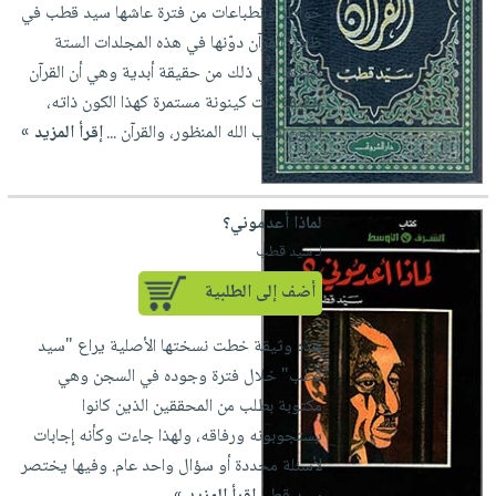
العناية
الأكثر
خواطر وانطباعات من فترة عاشها سيد قطب في
شحن
أدوات
بالأسنان
مبيعاً
ظلال القرآن دوّنها في هذه المجلدات الستة
مجاني
المائدة
منطلقاً في ذلك من حقيقة أبدية وهي أن القرآن
الحمية
العودة
بنود
الأوعية
حقيقة ذات كينونة مستمرة كهذا الكون ذاته،
والتغذية
للمدارس
مختارة
والتخزين
اشتراكات
الكون كتاب الله المنظور، والقرآن ...
إقرأ المزيد »
اكسسوارات
أدوات
كتب
كل
بحث
المطبخ
الاشتراكات
اكسسوارات
متقدم
لماذا أعدموني؟
منزلية
صندوق
لـ سيد قطب
القراءة
اكسسوارات
أضف إلى الطلبية
iKitab
ملابس
نيل
بلا
مطرزات
وفرات
هذه وثيقة خطت نسختها الأصلية يراع "سيد
حدود
حقائب
قطب" خلال فترة وجوده في السجن وهي
عن
حسابك
مكتوبة بطلب من المحققين الذين كانوا
حلي
الشركة
يستجوبونه ورفاقه، ولهذا جاءت وكأنه إجابات
عناية
لائحة
سياسة
لأسئلة محددة أو سؤال واحد عام. وفيها يختصر
بالذات
الأمنيات
الشركة