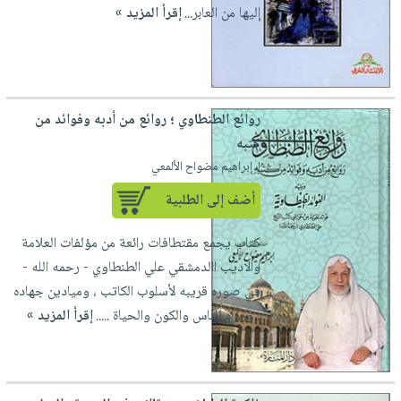
صابون
إليها من العابر...
إقرأ المزيد »
فيديوهات
عربة
أطفال
أسئلة
التسوق
مناسبات
يتكرر
طرحها
نشرة
الإصدارات
خدمات
روائع الطنطاوي ؛ روائع من أدبه وفوائد من
نيل
كتبه
وفرات
لـ إبراهيم مضواح الألمعي
انشر
أضف إلى الطلبية
كتابك
كتاب يجمع مقتطافات رائعة من مؤلفات العلامة
تواصل
والاديب االدمشقي علي الطنطاوي - رحمه الله -
معنا
في صوره قريبه لأسلوب الكاتب ، وميادين جهاده
، ورؤاه للناس والكون والحياة .....
إقرأ المزيد »