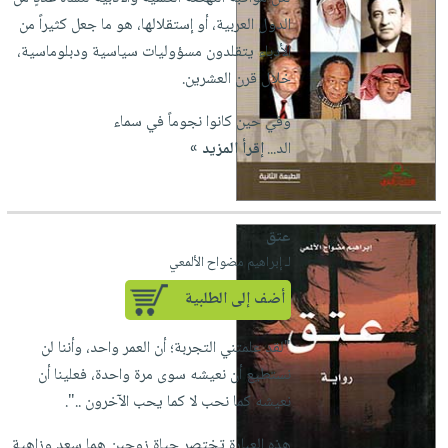
الدول العربية، أو إستقلالها، هو ما جعل كثيراً من
الأدباء يتقلدون مسؤوليات سياسية ودبلوماسية،
خلال قرن العشرين.
وفي حين كانوا نجوماً في سماء
الد...
إقرأ المزيد »
عتق
لـ إبراهيم مضواح الألمعي
أضف إلى الطلبية
"لقد علمتني التجربة؛ أن العمر واحد، وأننا لن
نستطيع أن نعيشه سوى مرة واحدة، فعلينا أن
نعيشه كما نحب لا كما يحب الآخرون ..".
هذه العبارة تختصر حياة زوجين هما سعد وزاهية