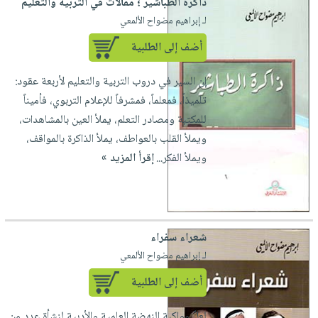
ذاكرة الطباشير ؛ مقالات في التربية والتعليم
لـ إبراهيم مضواح الألمعي
أضف إلى الطلبية
إن السير في دروب التربية والتعليم لأربعة عقود:
تلميذاً، فمعلماً، فمشرفاً للإعلام التربوي، فأميناً
للمكتبة ومصادر التعلم، يملأ العين بالمشاهدات،
ويملأ القلب بالعواطف، يملأ الذاكرة بالمواقف،
ويملأ الفكر...
إقرأ المزيد »
شعراء سفراء
لـ إبراهيم مضواح الألمعي
أضف إلى الطلبية
لعلَّ مواكبة النهضة العلمية والأدبية لنشأة عددٍ من