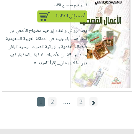
لـ إبراهيم مضواح الألمعي
أضف إلى الطلبية
يعدّ الروائي والنقاد إبراهيم مضواح الألمعي من
أحد أهم أدباء جيله في المملكة العربية السعودية،
فأعماله النقدية والروائية الصوت الوحيد الباقي
وسط جوقةٍ من الأصوات النافرة والمنفرة، فهو
يرى ما لا يراه ال...
إقرأ المزيد »
1
2
....
2