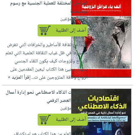
المراحل المختلفة للعملية الجنسية مع رسوم
توضيحية
لـ مجموعة مؤلفين
أضف إلى الطلبية
بعيداً عن ثقافة الأساطير والخرافات التي تفرض
حضورها في ظل غياب الثقافة العلمية التي تعلم
الأزواج والزوجات كيف يكون اللقاء الجنسي
بينهما، يجيئ هذا الكتاب ليعين المقدمين على
الزواج وكافة المتزوجين على ت...
إقرأ المزيد »
اقتصاديات الذكاء الاصطناعي نحو إدارة أعمال
ذكية في العصر الرقمي
لـ مجموعة مؤلفين
أضف إلى الطلبية
إن الهدف العام من هذا الكتاب هو استكشاف