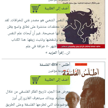
أضف إلى الطلبية
علم النفس الشعبي هو مصدر غني للخرافات. لقد
أنتج لنا معتقدات منتشرة على نطاق واسع يظن
الجميع أنها صحيحة، غير أن أبحاث علم النفس
تعارضها وتنقضها وتثبت زيفها. هذا الكتاب
الجديد، «أشهر ٥٠ خرافة في علم
الن...
إقرأ المزيد »
أطلس - dtv الفلسفة
لـ مجموعة مؤلفين
أضف إلى الطلبية
يعرض هذا الجزء تاريخ الفكر الفلسفي من خلال
أبرز ممثليه. وبذلك سيتعرف القارئ إلى أبرز
الموضوعات التي تطرحها الفلسفة وعلى الطريق