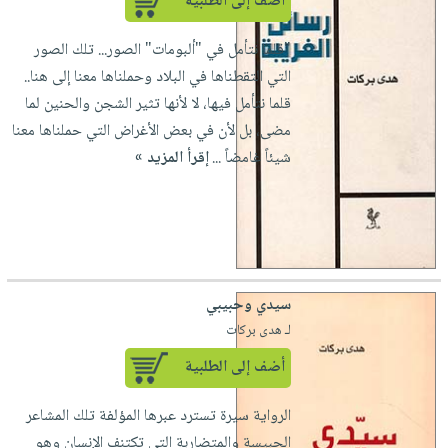
أضف إلى الطلبية
"قلما نتأمل في "ألبومات" الصور... تلك الصور
التي التقطناها في البلاد وحملناها معنا إلى هنا..
قلما نتأمل فيها، لا لأنها تثير الشجن والحنين لما
مضى، بل لأن في بعض الأغراض التي حملناها معنا
شيئاً غامضاً ...
إقرأ المزيد »
سيدي وحبيبي
لـ هدى بركات
أضف إلى الطلبية
الرواية سيرة تسترد عبرها المؤلفة تلك المشاعر
الحبيسة والمتضاربة التي تكتنف الإنسان وهو