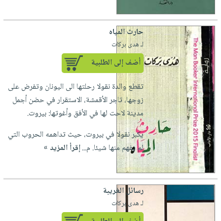
حارث المياه
لـ هدى بركات
أضف إلى الطلبية
تقطع والدة نقولا رحلتها الى اليونان وتفرض على
زوجها، تاجر الأقمشة، الاستقرار في حضن أجمل
مدينة لاحت لها في الأفق وأغوتها: بيروت.
يكبر نقولا في بيروت، حيث تداهمه الحروب التي
لم يفهم منها شيئا. م...
إقرأ المزيد »
رسائل الغريبة
لـ هدى بركات