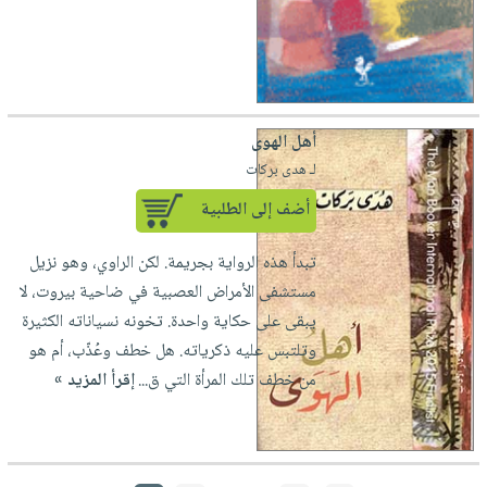
أهل الهوى
لـ هدى بركات
أضف إلى الطلبية
تبدأ هذه الرواية بجريمة. لكن الراوي، وهو نزيل
مستشفى الأمراض العصبية في ضاحية بيروت، لا
يبقى على حكاية واحدة. تخونه نسياناته الكثيرة
وتلتبس عليه ذكرياته. هل خطف وعُذّب، أم هو
من خطف تلك المرأة التي ق...
إقرأ المزيد »