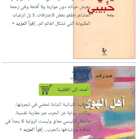
يعيش حياته دون مواربة ولا أقنعة وفي زحمة
المشاعر تطفو بعض الاعترافات، لا بل الرغبات
المكبوتة التي تشكل العالم الم...
إقرأ المزيد »
أهل الهوى
لـ هدى بركات
أضف إلى الطلبية
الروائية اللبنانية الشابة تمضي في تجربتها،
وتكتب رواية عن الحرب عبر مقاربة نفسية.
فالبطل الرئيسي معاق وليست الرواية الا بحثاً في
إعاقته وارتباطها بالحرب....
إقرأ المزيد »