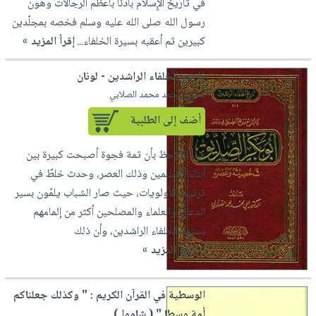
في تاريخ الإٍسلام بادئاً بأعظم الرجالات وهون
رسول الله صلى الله عليه وسلم فخصه بمجلّدين
كبيرين ثم أعقبه بسيرة الخلفاء...
إقرأ المزيد »
تاريخ الخلفاء الراشدين - لونان
لـ علي محمد محمد الصلابي
أضف إلى الطلبية
من الملاحظ بأن ثمة فجوة أصبحت كبيرة بين
أبناء المسلمين وذلك العصر، وحدث خلطٌ في
ترتيب الأولويات، حيث صار الشباب يلمّون بسير
الدعاة، والعلماء والمصلحين أكثر من إلمامهم
بسيرة الخلفاء الراشدين، وأن ذلك
ا...
إقرأ المزيد »
الوسطية في القرآن الكريم : " وكذلك جعلناكم
أمة وسطا " ( شاموا )