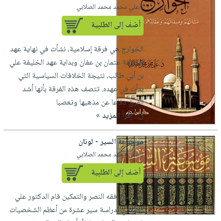
لـ علي محمد محمد الصلابي
أضف إلى الطلبية
الخوارج هي فرقة إسلامية، نشأت في نهاية عهد
الخليفة عثمان بن عفان وبداية عهد الخليفة علي
بن أبي طالب، نتيجة الخلافات السياسية التي
بدأت في عهده. تتصف هذه الفرقة بأنها أشد
الفرق دفاعا عن مذهبها وتعصبا
ل...
إقرأ المزيد »
موسوعة السير - لونان
لـ علي محمد محمد الصلابي
أضف إلى الطلبية
في ضوء فقه النصر والتمكين قام الدكتور علي
الصلابي بدراسة سير عشرة من أعظم الشخصيات