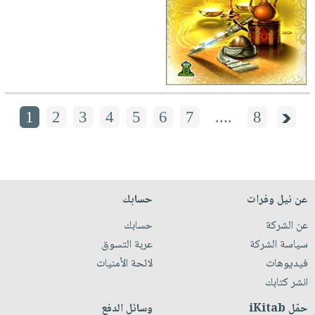
1
2
3
4
5
6
7
....
8
عن نيل وفرات
حسابك
عن الشركة
حسابك
سياسة الشركة
عربة التسوق
فيديوهات
لائحة الأمنيات
انشر كتابك
حمّل iKitab
وسائل الدفع