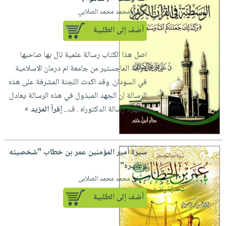
لـ علي محمد محمد الصلابي
أضف إلى الطلبية
اصل هذا الكتاب رسالة علمية نال بها صاحبها
درجة الماجستير من جامعة ام درمان الاسلامية
في السودان. وقد اكدت اللجنة المشرفة على هذه
الرسالة ان الجهد المبذول في هذه الرسالة يعادل
مجهود رسالة الدكتوراه . ف...
إقرأ المزيد »
سيرة أمير المؤمنين عمر بن خطاب "شخصيته
وعصره"
لـ على محمد محمد الصلابى
أضف إلى الطلبية