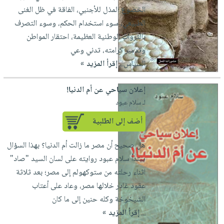
الخضوع المذل للأجنبي، الفاقة في ظل الغنى
الطبيعي، سوء استخدام الحكم، وسوء التصرف
بالثروات الوطنية العظيمة، احتقار المواطن
وتدمير كرامته، تدني وعي
السياس...
إقرأ المزيد »
إعلان سياحي عن أم الدنيا!
لـ سلام عبود
أضف إلى الطلبية
هل صحيح أن مصر ما زالت أم الدنيا؟ بهذا السؤال
يبتدأ سلام عبود روايته على لسان السيد "صاد"
اثناء رحلته من ستوكهولم إلى مصر؛ بعد ثلاثة
عقود غادر خلالها مصر، وعاد على أعتاب
الشيخوخة وكله حنين إلى ما كان
...
إقرأ المزيد »