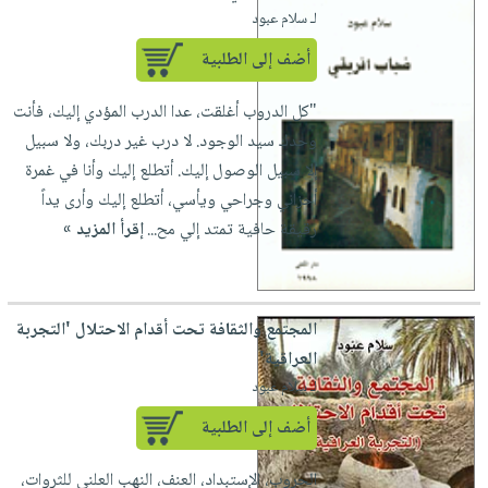
لـ سلام عبود
أضف إلى الطلبية
"كل الدروب أغلقت، عدا الدرب المؤدي إليك، فأنت
وحدك سيد الوجود. لا درب غير دربك، ولا سبيل
إلا سبيل الوصول إليك. أتطلع إليك وأنا في غمرة
أحزاني وجراحي ويأسي، أتطلع إليك وأرى يداً
رقيقة حافية تمتد إلي مح...
إقرأ المزيد »
المجتمع والثقافة تحت أقدام الاحتلال 'التجربة
العراقية'
لـ سلام عبود
أضف إلى الطلبية
الحروب، الإستبداد، العنف، النهب العلني للثروات،